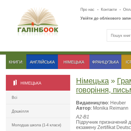
Про нас
Контакти
Опла
Увійти до облікового запи
КНИГИ:
АНГЛІЙСЬКА
НІМЕЦЬКА
ФРАНЦУЗЬКА
ІС
Німецька
»
Гра
НІМЕЦЬКА
говоріння, пис
Всі
Видавництво
: Heuber
Автор
: Monika Reimann
Дошкілля
A2-B1
Підручник призначений дл
Молодша школа (1-4 класи)
екзамену Zertifikat Deut