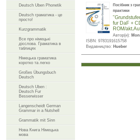
Deutsch Uben Phonetik
Посібник з гр
практики
Deutsch граматика - це
"Grundstuf
просто!
fur DaF + C
ROM/akt.Auf
Kurzgrammatik
Автор(и):
Mon
Все про німецькі
ISBN: 9783191615758
дієслова. Граматика в
Видавництво:
Hueber
таблицях
Німецька граматика
коротко та легко
Großes Übungsbuch
Deutsch
Deutsch Uben :
Deutsch Fur
Besserwisser
Langenscheidt German
Grammar in a Nutshell
Grammatik mit Sinn
Нова Книга Німецька
мова