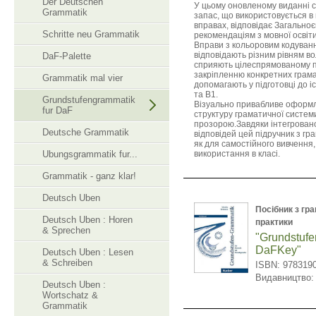
Der Deutschen
У цьому оновленому виданні 
Grammatik
запас, що використовується в
вправах, відповідає Загально
Schritte neu Grammatik
рекомендаціям з мовної освіт
Вправи з кольоровим кодуван
відповідають різним рівням в
DaF-Palette
сприяють цілеспрямованому 
закріпленню конкретних грама
Grammatik mal vier
допомагають у підготовці до іс
та B1.
Grundstufengrammatik
Візуально привабливе оформ
fur DaF
структуру граматичної системи
прозорою.Завдяки інтегрован
Deutsche Grammatik
відповідей цей підручник з гр
як для самостійного вивчення, 
Ubungsgrammatik fur...
використання в класі.
Grammatik - ganz klar!
Deutsch Uben
Посібник з гр
Deutsch Uben : Horen
практики
& Sprechen
"Grundstufe
DaFKey"
Deutsch Uben : Lesen
& Schreiben
ISBN: 978319
Видавництво
Deutsch Uben :
Wortschatz &
Grammatik