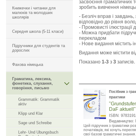
засвоєння граматичних те
зробить вивчення німець
Книжечки і читанки для
малюків та молодших
- Безліч вправ і завдань
школярів
відповідно до рівня вол
- Промовисті ілюстрації 
Середня школа (5-11 класи)
- Можна придбати підруч
перекладом
- Нове видання містить 
Підручники для студентів та
дорослих
Видання може містити ві
Показано
1-3
з
3
записів.
Фахова німецька
Граматика, лексика,
фонетика, слухання,
говоріння, письмо
Посібник з гра
практики
Grammatik: Grammatik
"Grundstufe
aktiv
DaF aktuell"
Klipp und Klar
ISBN: 978319
Видавництво:
Sage und Schreibe
Цей підручник з граматики ро
початківців, які хочуть перег
Lehr- Und Ubungsbuch
свої базові граматичні знання.