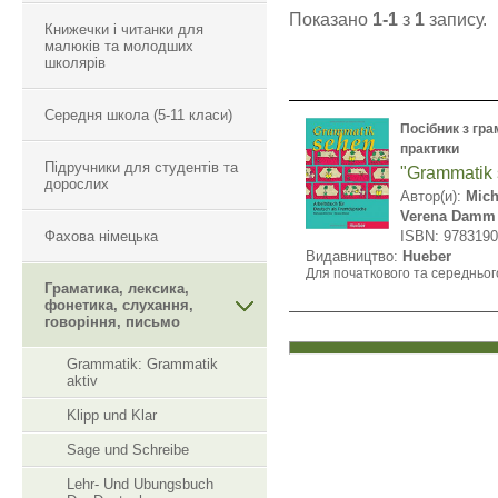
Показано
1-1
з
1
запису.
Книжечки і читанки для
малюків та молодших
школярів
Середня школа (5-11 класи)
Посібник з гра
практики
Підручники для студентів та
"Grammatik
дорослих
Автор(и):
Mich
Verena Damm
Фахова німецька
ISBN: 978319
Видавництво:
Hueber
Для початкового та середнього
Граматика, лексика,
фонетика, слухання,
говоріння, письмо
Grammatik: Grammatik
aktiv
Klipp und Klar
Sage und Schreibe
Lehr- Und Ubungsbuch