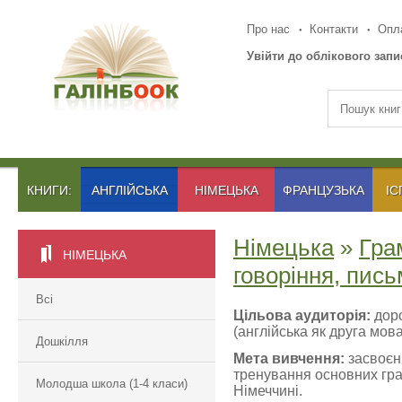
Про нас
Контакти
Опла
Увійти до облікового запи
КНИГИ:
АНГЛІЙСЬКА
НІМЕЦЬКА
ФРАНЦУЗЬКА
ІС
Німецька
»
Гра
НІМЕЦЬКА
говоріння, пис
Всі
Цільова аудиторія:
доро
(англійська як друга мова
Дошкілля
Мета вивчення:
засвоєн
тренування основних гра
Молодша школа (1-4 класи)
Німеччині.