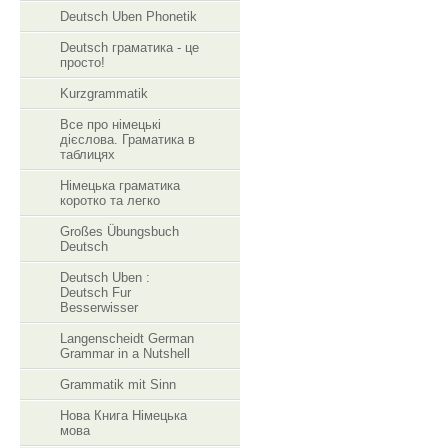
Deutsch Uben Phonetik
Deutsch граматика - це
просто!
Kurzgrammatik
Все про німецькі
дієслова. Граматика в
таблицях
Німецька граматика
коротко та легко
Großes Übungsbuch
Deutsch
Deutsch Uben :
Deutsch Fur
Besserwisser
Langenscheidt German
Grammar in a Nutshell
Grammatik mit Sinn
Нова Книга Німецька
мова