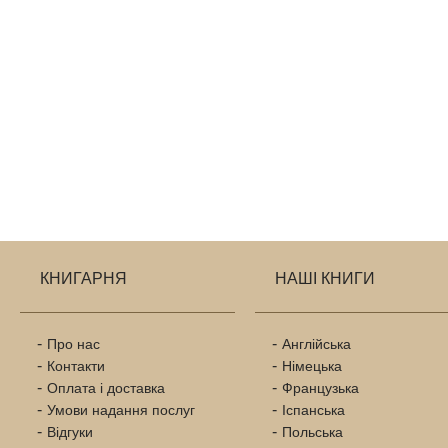
КНИГАРНЯ
НАШІ КНИГИ
Про нас
Англійська
Контакти
Німецька
Оплата і доставка
Французька
Умови надання послуг
Іспанська
Відгуки
Польська