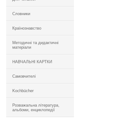
Словники
Країнознавство
Методичні та дидактичні
матеріали
НАВЧАЛЬНІ КАРТКИ
Самовчителі
Kochbücher
Розважальна література,
альбоми, енциклопедії