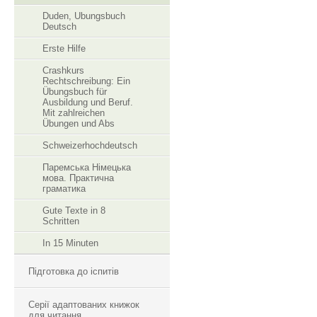
Duden, Ubungsbuch
Deutsch
Erste Hilfe
Crashkurs
Rechtschreibung: Ein
Übungsbuch für
Ausbildung und Beruf.
Mit zahlreichen
Übungen und Abs
Schweizerhochdeutsch
Паремська Німецька
мова. Практична
граматика
Gute Texte in 8
Schritten
In 15 Minuten
Підготовка до іспитів
Серії адаптованих книжок
для читання