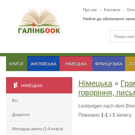
Про нас
Контакти
Опла
Увійти до облікового запи
КНИГИ:
АНГЛІЙСЬКА
НІМЕЦЬКА
ФРАНЦУЗЬКА
ІС
Німецька
»
Гра
НІМЕЦЬКА
говоріння, пис
Всі
Leistungen nach dem Brie
Дошкілля
Показано
1-1
з
1
запису.
Молодша школа (1-4 класи)