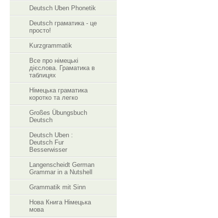
Deutsch Uben Phonetik
Deutsch граматика - це
просто!
Kurzgrammatik
Все про німецькі
дієслова. Граматика в
таблицях
Німецька граматика
коротко та легко
Großes Übungsbuch
Deutsch
Deutsch Uben :
Deutsch Fur
Besserwisser
Langenscheidt German
Grammar in a Nutshell
Grammatik mit Sinn
Нова Книга Німецька
мова