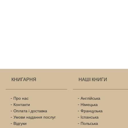
КНИГАРНЯ
НАШІ КНИГИ
Про нас
Англійська
Контакти
Німецька
Оплата і доставка
Французька
Умови надання послуг
Іспанська
Відгуки
Польська