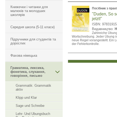
Книжечки і читанки для
Посібник з прак
малюків та молодших
"Duden, So s
школярів
jetzt!"
ISBN: 9783191
Середня школа (5-11 класи)
Видавництво:
H
Zahlreiche Übun
Wortschreibung. Jeder Übung is
Підручники для студентів та
neue Regel vorangestellt. Ein Lö
дорослих
der Fehlerkontrolle.
Фахова німецька
Граматика, лексика,
фонетика, слухання,
говоріння, письмо
Grammatik: Grammatik
aktiv
Klipp und Klar
Sage und Schreibe
Lehr- Und Ubungsbuch