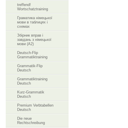
treffend!
Wortschatztraining
Граматика німецької
мови в таблицях і
схемах
Збірник вправ і
завдань з німецької
мови (А2)
Deutsch-Flip
Grammatiktraining
Grammatik-Flip
Deutsch
Grammatiktraining
Deutsch
Kurz-Grammatik
Deutsch
Premium Verbtabellen
Deutsch
Die neue
Rechtschreibung