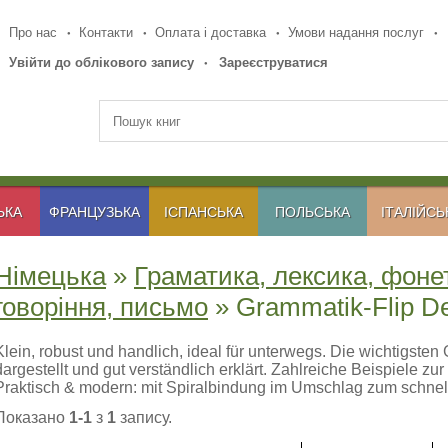
Про нас
Контакти
Оплата і доставка
Умови надання послуг
Увійти до облікового запису
Зареєструватися
ЬКА
ФРАНЦУЗЬКА
ІСПАНСЬКА
ПОЛЬСЬКА
ІТАЛІЙСЬ
Німецька
»
Граматика, лексика, фоне
говоріння, письмо
» Grammatik-Flip D
Klein, robust und handlich, ideal für unterwegs. Die wichtigste
dargestellt und gut verständlich erklärt. Zahlreiche Beispiele z
Praktisch & modern: mit Spiralbindung im Umschlag zum schnell
Показано
1-1
з
1
запису.