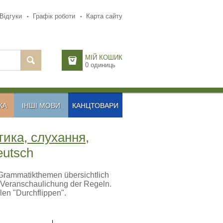
Відгуки
Графік роботи
Карта сайту
МІЙ КОШИК
0
одиниць
КА
ІНШІ МОВИ
КАНЦТОВАРИ
тика, слухання,
eutsch
n Grammatikthemen übersichtlich
ur Veranschaulichung der Regeln.
en "Durchflippen".