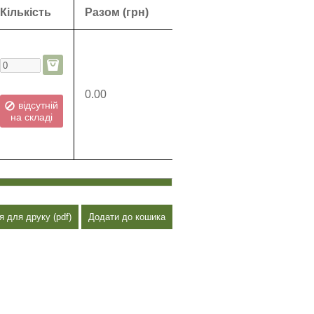
Кількість
Разом (грн)
0.00
відсутній
на складі
я для друку (pdf)
Додати до кошика