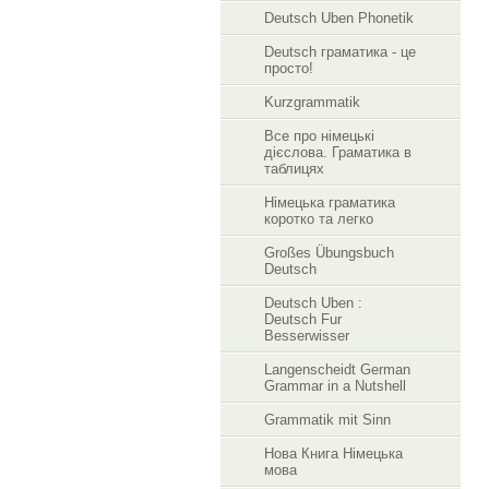
Deutsch Uben Phonetik
Deutsch граматика - це
просто!
Kurzgrammatik
Все про німецькі
дієслова. Граматика в
таблицях
Німецька граматика
коротко та легко
Großes Übungsbuch
Deutsch
Deutsch Uben :
Deutsch Fur
Besserwisser
Langenscheidt German
Grammar in a Nutshell
Grammatik mit Sinn
Нова Книга Німецька
мова