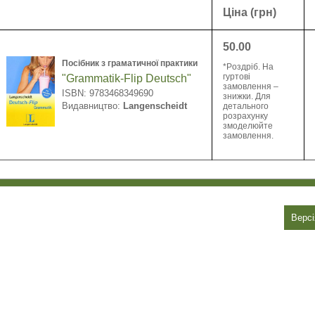
Ціна (грн)
50.00
Посібник з граматичної практики
*Pоздріб. На
гуртові
"Grammatik-Flip Deutsch"
замовлення –
ISBN: 9783468349690
знижки. Для
Видавництво:
Langenscheidt
детального
розрахунку
змоделюйте
замовлення.
Версі