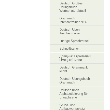
Deutsch Großes
Übungsbuch
Wortschatz aktuell
Grammatik
Intensivtrainer NEU
Deutsch Uben
Taschentrainer
Lustige Sprachrätsel
Schnelltrainer
Довідник з граматики
німецької мови
Deutsch Grammatik
leicht
Deutsch Übungsbuch
Grammatik
Deutsch üben
Alphabetisierung für
Erwachsene
Grund- und
Aufbauwortschatz