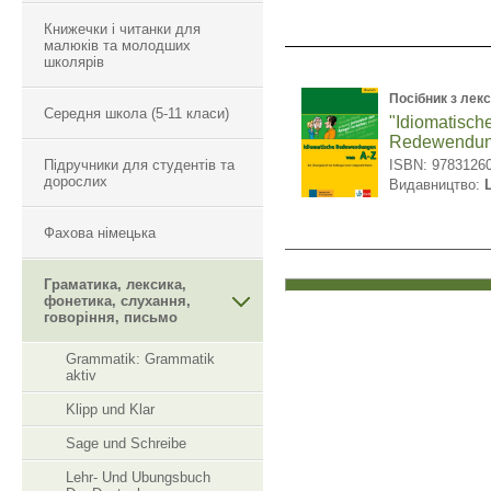
Книжечки і читанки для
малюків та молодших
школярів
Посібник з лекс
Середня школа (5-11 класи)
"Idiomatisch
Redewendung
Підручники для студентів та
ISBN: 9783126
дорослих
Видавництво:
Фахова німецька
Граматика, лексика,
фонетика, слухання,
говоріння, письмо
Grammatik: Grammatik
aktiv
Klipp und Klar
Sage und Schreibe
Lehr- Und Ubungsbuch