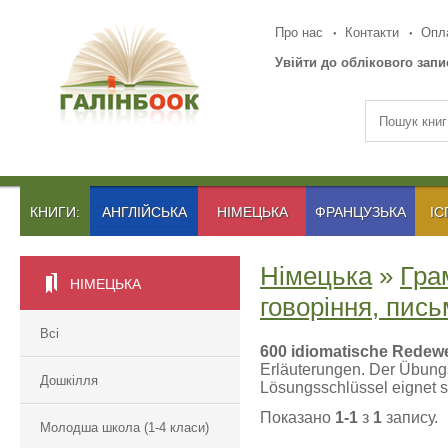
Про нас
Контакти
Опла
Увійти до облікового запи
КНИГИ:
АНГЛІЙСЬКА
НІМЕЦЬКА
ФРАНЦУЗЬКА
ІС
Німецька
»
Гра
НІМЕЦЬКА
говоріння, пис
Всі
600 idiomatische Rede
Erläuterungen. Der Übungs
Дошкілля
Lösungsschlüssel eignet s
Показано
1-1
з
1
запису.
Молодша школа (1-4 класи)