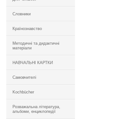
Словники
Країнознавство
Методичні та дидактичні
матеріали
НАВЧАЛЬНІ КАРТКИ
Самовчителі
Kochbücher
Розважальна література,
альбоми, енциклопедії