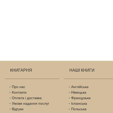
КНИГАРНЯ
НАШІ КНИГИ
Про нас
Англійська
Контакти
Німецька
Оплата і доставка
Французька
Умови надання послуг
Іспанська
Відгуки
Польська