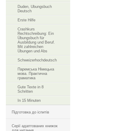
Duden, Ubungsbuch
Deutsch
Erste Hilfe
Crashkurs
Rechtschreibung: Ein
Übungsbuch für
Ausbildung und Beruf.
Mit zahlreichen
Übungen und Abs
Schweizerhochdeutsch
Паремська Німецька
мова. Практична
граматика
Gute Texte in 8
Schritten
In 15 Minuten
Підготовка до іспитів
Серії адаптованих книжок
для читання