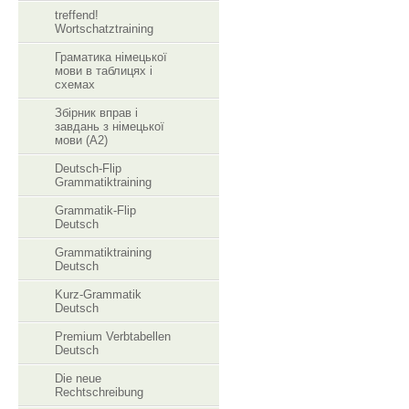
treffend!
Wortschatztraining
Граматика німецької
мови в таблицях і
схемах
Збірник вправ і
завдань з німецької
мови (А2)
Deutsch-Flip
Grammatiktraining
Grammatik-Flip
Deutsch
Grammatiktraining
Deutsch
Kurz-Grammatik
Deutsch
Premium Verbtabellen
Deutsch
Die neue
Rechtschreibung