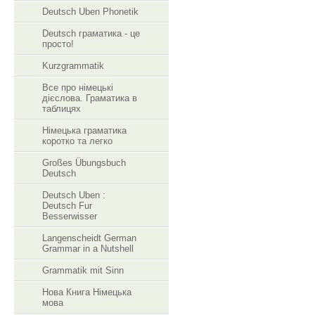
Deutsch Uben Phonetik
Deutsch граматика - це
просто!
Kurzgrammatik
Все про німецькі
дієслова. Граматика в
таблицях
Німецька граматика
коротко та легко
Großes Übungsbuch
Deutsch
Deutsch Uben :
Deutsch Fur
Besserwisser
Langenscheidt German
Grammar in a Nutshell
Grammatik mit Sinn
Нова Книга Німецька
мова