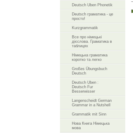
Deutsch Uben Phonetik
Deutsch граматика - це
просто!
Kurzgrammatik
Все про німецькі
дієслова. Граматика в
таблицях
Німецька граматика
коротко та легко
Großes Übungsbuch
Deutsch
Deutsch Uben :
Deutsch Fur
Besserwisser
Langenscheidt German
Grammar in a Nutshell
Grammatik mit Sinn
Нова Книга Німецька
мова