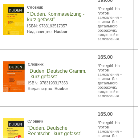
199.00
Словник
*Pоздріб. На
гуртові
" Duden, Kommasetzung -
замовлення –
kurz gefasst"
знижки. Для
ISBN: 9783193517357
детального
розрахунку
Видавництво:
Hueber
змоделюйте
замовлення.
165.00
Словник
*Pоздріб. На
гуртові
"Duden, Deutsche Gramm.
замовлення –
- kurz gefasst"
знижки. Для
ISBN: 9783193317353
детального
розрахунку
Видавництво:
Hueber
змоделюйте
замовлення.
165.00
Словник
*Pоздріб. На
гуртові
"Duden, Deutsche
замовлення –
Rechtschr - kurz gefasst"
знижки. Для