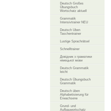
Deutsch Großes
Übungsbuch
Wortschatz aktuell
Grammatik
Intensivtrainer NEU
Deutsch Uben
Taschentrainer
Lustige Sprachrätsel
Schnelltrainer
Довідник з граматики
німецької мови
Deutsch Grammatik
leicht
Deutsch Übungsbuch
Grammatik
Deutsch üben
Alphabetisierung für
Erwachsene
Grund- und
Aufbauwortschatz