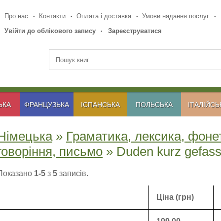
Про нас
Контакти
Оплата і доставка
Умови надання послуг
Увійти до облікового запису
Зареєструватися
ЬКА
ФРАНЦУЗЬКА
ІСПАНСЬКА
ПОЛЬСЬКА
ІТАЛІЙСЬ
Німецька
»
Граматика, лексика, фоне
говоріння, письмо
» Duden kurz gefass
Показано
1-5
з
5
записів.
Ціна (грн)