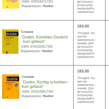
ISBN: 9783193717351
детального
розрахунку
Видавництво:
Hueber
змоделюйте
замовлення.
164.00
Словник
*Pоздріб. На
гуртові
"Duden, Korrektes Deutsch
замовлення –
- kurz gefasst"
знижки. Для
ISBN: 9783193417350
детального
розрахунку
Видавництво:
Hueber
змоделюйте
замовлення.
165.00
Словник
*Pоздріб. На
гуртові
"Duden, Richtig schreiben -
замовлення –
kurz gefasst"
знижки. Для
ISBN: 9783193617354
детального
розрахунку
Видавництво:
Hueber
змоделюйте
замовлення.