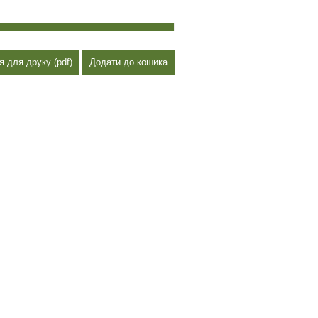
я для друку (pdf)
Додати до кошика