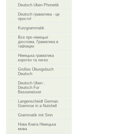
Deutsch Uben Phonetik
Deutsch граматика - це
просто!
Kurzgrammatik
Все про німецькі
дієслова. Граматика в
таблицях
Німецька граматика
коротко та легко
Großes Übungsbuch
Deutsch
Deutsch Uben :
Deutsch Fur
Besserwisser
Langenscheidt German
Grammar in a Nutshell
Grammatik mit Sinn
Нова Книга Німецька
мова