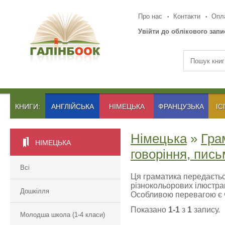
Про нас
Контакти
Опла
Увійти до облікового запи
КНИГИ:
АНГЛІЙСЬКА
НІМЕЦЬКА
ФРАНЦУЗЬКА
ІС
Німецька
»
Гра
НІМЕЦЬКА
говоріння, пис
Всі
Ця граматика передаєть
різнокольорових ілюстрац
Дошкілля
Особливою перевагою є чи
Показано
1-1
з
1
запису.
Молодша школа (1-4 класи)