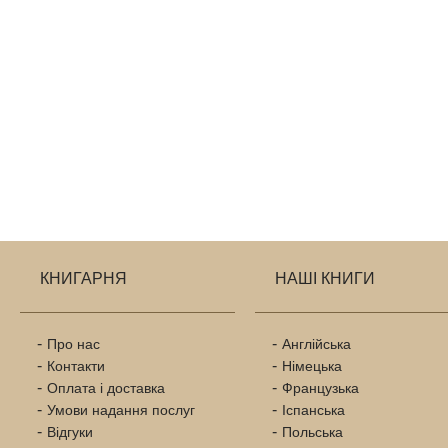
КНИГАРНЯ
НАШІ КНИГИ
Про нас
Англійська
Контакти
Німецька
Оплата і доставка
Французька
Умови надання послуг
Іспанська
Відгуки
Польська