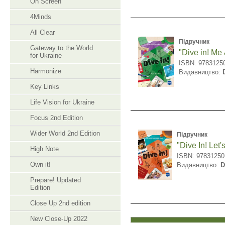
On Screen
4Minds
All Clear
Підручник
Gateway to the World
"Dive in! Me
for Ukraine
ISBN: 9783125
Harmonize
Видавництво:
Key Links
Life Vision for Ukraine
Focus 2nd Edition
Wider World 2nd Edition
Підручник
"Dive In! Let'
High Note
ISBN: 97831250
Own it!
Видавництво:
D
Prepare! Updated
Edition
Close Up 2nd edition
New Close-Up 2022