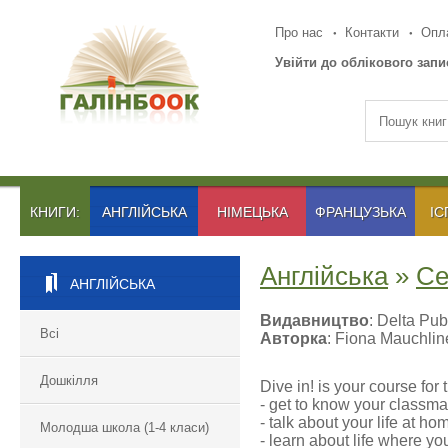
Про нас
Контакти
Опла
Увійти до облікового запи
КНИГИ:
АНГЛІЙСЬКА
НІМЕЦЬКА
ФРАНЦУЗЬКА
ІС
Англійська
»
Се
АНГЛІЙСЬКА
Видавництво
: Delta Pub
Всі
Авторка
: Fiona Mauchlin
Дошкілля
Dive in! is your course for 
- get to know your classma
- talk about your life at ho
Молодша школа (1-4 класи)
- learn about life where yo