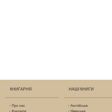
КНИГАРНЯ
НАШІ КНИГИ
Про нас
Англійська
Контакти
Німецька