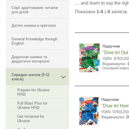
… and learn to say the right
Серії адаптованих читанок
Показано
1-4
з
4
записів.
для дітей
Дитячі книжки в оригіналі
General Knowledge through
English
Підручник
"Dive In! Out
Додаткові книжки та
ISBN: 9783125
дидактичні матеріали
Видавництво:
Основний комп
Середня школа (5-11
класи)
Prepare for Ukraine
НУШ
Підручник
Full Blast Plus for
"Dive In! Ho
Ukraine НУШ
ISBN: 97831250
Get Involved for
Видавництво:
D
Ukraine