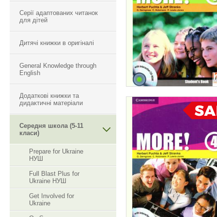
Серії адаптованих читанок
для дітей
Дитячі книжки в оригіналі
General Knowledge through
English
Додаткові книжки та
дидактичні матеріали
Середня школа (5-11
MORE! 4
класи)
Prepare for Ukraine
НУШ
Full Blast Plus for
Ukraine НУШ
Get Involved for
Ukraine