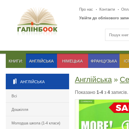
Про нас
Контакти
Опла
Увійти до облікового запи
КНИГИ:
АНГЛІЙСЬКА
НІМЕЦЬКА
ФРАНЦУЗЬКА
ІС
Англійська
»
Се
АНГЛІЙСЬКА
Показано
1-4
з
4
записів.
Всі
Дошкілля
MORE! 1
Молодша школа (1-4 класи)