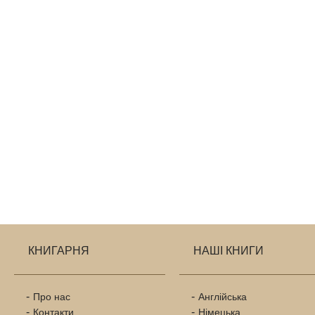
КНИГАРНЯ
НАШІ КНИГИ
Про нас
Англійська
Контакти
Німецька