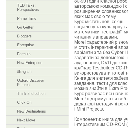
80-90 годин класної роб
TED Talks:
авторською командою і с
Perspectives
розширення словникового 
яких має свою тему.
Prime Time
Курс містить нові секції:
соціальну та культурну са
Go Getter
математики, географії, м
Bloggers
читання з вправами.
More! характерний різно
Enterprise
містить інтерактивні впра
варіанти з та без Cyber 
Formula
задавати за допомогою і
аудіювання; DVD до кожн
New Enterprise
країнах; Testbuilder CD-
#English
використовувати готові т
Книга для вчителя забезп
Oxford Discover
завдання, тести для класі
Futures
можна знайти в Extra Pra
Курс розвиває всі навички
Think 2nd edition
More! підтримується веб
Click On
додаткові методичні рекоме
i Mini Projects.
New Destinations
Компоненти: книга для уч
Next Move
інтерактивним CD-ROM ( 