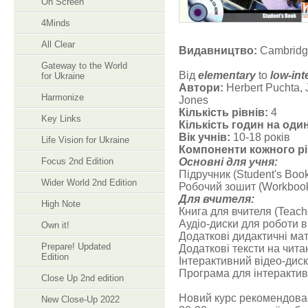
On Screen
4Minds
All Clear
Видавництво:
Cambridge
Gateway to the World
Від
elementary
to
low-int
for Ukraine
Автори:
Herbert Puchta, 
Harmonize
Jones
Кількість рівнів:
4
Key Links
Кількість годин на один
Вік учнів:
10-18 років
Life Vision for Ukraine
Компоненти кожного рі
Focus 2nd Edition
Основні для учня:
Підручник (Student's Boo
Wider World 2nd Edition
Робочий зошит (Workbook
Для вчителя:
High Note
Книга для вчителя (Teach
Аудіо-диски для роботи в
Own it!
Додаткові дидактичні мат
Prepare! Updated
Додаткові тексти на читан
Edition
Інтерактивний відео-дис
Програма для інтерактивн
Close Up 2nd edition
Новий курс рекомендовани
New Close-Up 2022