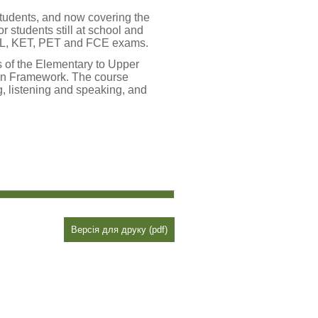
students, and now covering the
or students still at school and
OL, KET, PET and FCE exams.
s of the Elementary to Upper
an Framework. The course
ng, listening and speaking, and
Версія для друку (pdf)