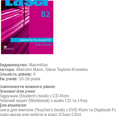
LASER B2
Видавництво:
Macmillan
Автори:
Malcolm Mann, Steve Taylore-Knowles
Кількість рівнів:
4
Вік учнів:
10-18 років
Компоненти кожного рівня:
Основні для учня:
Підручник (Student's book) з CD-Rom
Робочий зошит (Workbook) з audio CD та з Key
Для вчителя:
Книга для вчителя (Teacher's book) з DVD-Rom та Digibook P
Аудіо-диски для роботи в класі (Class CDs)