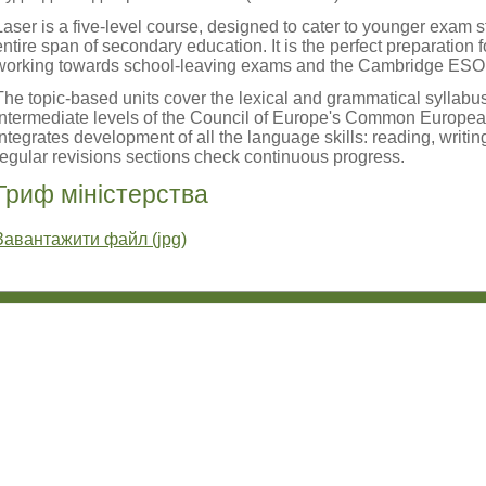
Laser is a five-level course, designed to cater to younger exam 
entire span of secondary education. It is the perfect preparation f
working towards school-leaving exams and the Cambridge ES
The topic-based units cover the lexical and grammatical syllabu
Intermediate levels of the Council of Europe's Common Europe
integrates development of all the language skills: reading, writi
regular revisions sections check continuous progress.
Гриф міністерства
Завантажити файл (jpg)