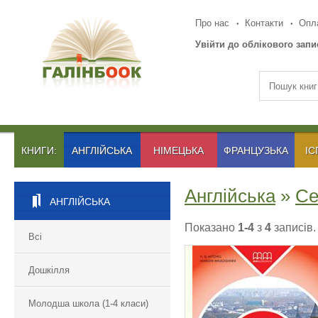
Про нас
Контакти
Опла
Увійти до облікового запи
КНИГИ:
АНГЛІЙСЬКА
НІМЕЦЬКА
ФРАНЦУЗЬКА
ІС
Англійська
»
Се
АНГЛІЙСЬКА
Показано
1-4
з
4
записів.
Всі
Дошкілля
ENGLISH HUB 1
Молодша школа (1-4 класи)