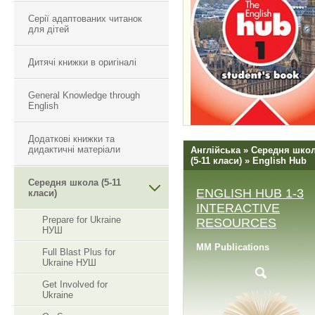
Серії адаптованих читанок
для дітей
Дитячі книжки в оригіналі
General Knowledge through
English
Додаткові книжки та
дидактичні матеріали
Англійська » Середня шко
(5-11 класи) » English Hub
Середня школа (5-11
ENGLISH HUB 1-3
класи)
INTERACTIVE
Prepare for Ukraine
RESOURCES
НУШ
MM Publications
Full Blast Plus for
Ukraine НУШ
Get Involved for
Ukraine