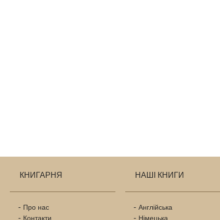
КНИГАРНЯ
НАШІ КНИГИ
Про нас
Англійська
Контакти
Німецька