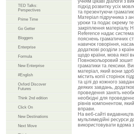
учням цікаві діалоги з в
TED Talks:
підхід розвитку усіх мов
Perspectives
та презентуючи граматику,
Матеріал підручника з ан
Prime Time
уроки та подає окрему те
закріплення матеріалу. Н
Go Getter
Reference надає системат
Bloggers
пояснень граматичних стр
навичок говоріння, насам
Enterprise
додаткові розділи з кра
щодо країни, мова якої в
Formula
Повнокольоровий зошит м
граматики та лексики. Ви
New Enterprise
матеріал, який вони здоб
#English
містить копії сторінок п
та цілі до кожного завда
Oxford Discover
деяких завдань, додатков
Futures
проведення занять необх
необхідні для проведенн
Think 2nd edition
рівнів компонентом, який
Click On
вправи.
На веб-сайті видавництв
New Destinations
мультимедійні ресурси до
використовувати вдома з
Next Move