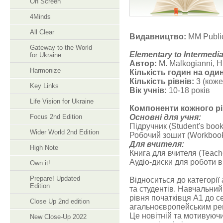
On Screen
4Minds
All Clear
Видавництво:
MM Public
Gateway to the World
Elementary to Intermedia
for Ukraine
Автор:
M. Malkogianni, H
Harmonize
Кількість годин на один
Кількість рівнів:
3 (коже
Key Links
Вік учнів:
10-18 років
Life Vision for Ukraine
Компоненти кожного рі
Focus 2nd Edition
Основні для учня:
Підручник (Student's book
Wider World 2nd Edition
Робочий зошит (Workboo
Для вчителя:
High Note
Книга для вчителя (Teache
Аудіо-диски для роботи в
Own it!
Prepare! Updated
Відноситься до категорії 
Edition
та студентів. Навчальний
рівня початківця A1 до с
Close Up 2nd edition
агальноєвропейським рек
Це новітній та мотивуюч
New Close-Up 2022