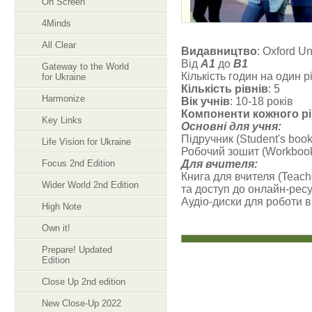
On Screen
4Minds
All Clear
Видавництво
: Oxford Un
Від
A1
до
B1
Gateway to the World
Кількість годин на один р
for Ukraine
Кількість рівнів
: 5
Harmonize
Вік учнів
: 10-18 років
Компоненти кожного рі
Key Links
Основні для учня:
Підручник (Student's book
Life Vision for Ukraine
Робочий зошит (Workbook)
Focus 2nd Edition
Для вчителя:
Книга для вчителя (Teach
Wider World 2nd Edition
та доступ до онлайн-ресу
Аудіо-диски для роботи в
High Note
Own it!
Prepare! Updated
Edition
Close Up 2nd edition
New Close-Up 2022