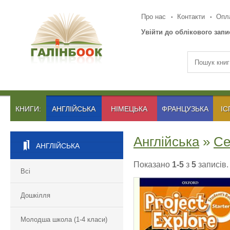
Про нас
Контакти
Опла
Увійти до облікового запи
КНИГИ:
АНГЛІЙСЬКА
НІМЕЦЬКА
ФРАНЦУЗЬКА
ІС
Англійська
»
Се
АНГЛІЙСЬКА
Показано
1-5
з
5
записів.
Всі
Дошкілля
PROJECT EXPLOR
Молодша школа (1-4 класи)
STARTER