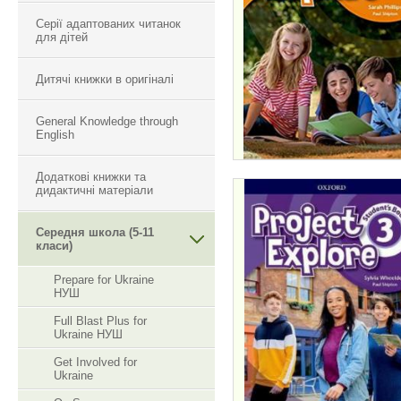
Серії адаптованих читанок
для дітей
Дитячі книжки в оригіналі
General Knowledge through
English
Додаткові книжки та
дидактичні матеріали
Середня школа (5-11
PROJECT EXPLOR
класи)
3
Prepare for Ukraine
НУШ
Full Blast Plus for
Ukraine НУШ
Get Involved for
Ukraine