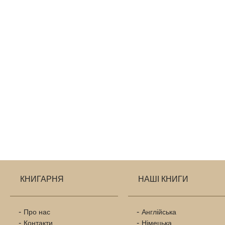
КНИГАРНЯ
НАШІ КНИГИ
Про нас
Англійська
Контакти
Німецька