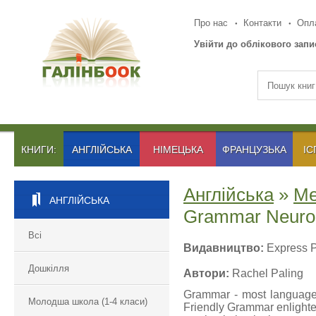
Про нас
Контакти
Опла
Увійти до облікового запи
КНИГИ:
АНГЛІЙСЬКА
НІМЕЦЬКА
ФРАНЦУЗЬКА
ІС
Англійська
»
Ме
АНГЛІЙСЬКА
Grammar Neuro
Всі
Видавництво:
Express P
Дошкілля
Автори:
Rachel Paling
Grammar - most language l
Молодша школа (1-4 класи)
Friendly Grammar enlight