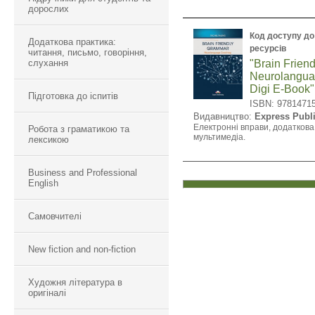
дорослих
Код доступу до
Додаткова практика:
ресурсів
читання, письмо, говоріння,
слухання
"Brain Frien
Neurolangua
Digi E-Book"
Підготовка до іспитів
ISBN: 9781471
Видавництво:
Express Publ
Електронні вправи, додаткова
Робота з граматикою та
мультимедіа.
лексикою
Business and Professional
English
Самовчителі
New fiction and non-fiction
Художня література в
оригіналі