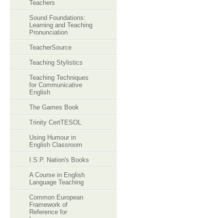
Teachers
Sound Foundations:
Learning and Teaching
Pronunciation
TeacherSource
Teaching Stylistics
Teaching Techniques
for Communicative
English
The Games Book
Trinity CertTESOL
Using Humour in
English Classroom
I.S.P. Nation's Books
A Course in English
Language Teaching
Common European
Framework of
Reference for