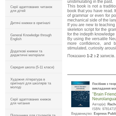
unstimulating in the past.
This book is not a tradit
Серії адаптованих читанок
book that you have read. 
для дітей
of grammar or even for po
mechanical side of the la
Дитячі книжки в оригіналі
If you are new to teaching
skeleton script for the gr
for the indepth knowledge p
General Knowledge through
By using the versatile N
English
more confidence, and b
stimulated, curiosity arou
Додаткові книжки та
дидактичні матеріали
Показано
1-2
з
2
записів.
Середня школа (5-11 класи)
Художня література в
оригіналі для школярів та
Посібник з теор
молоді
викладання мо
"Brain Frien
Neurolangua
Серії адаптованих книжок
для читання
Автор(и):
Rache
ISBN: 9781471
Видавництво:
Express Publ
Підручники для студентів та