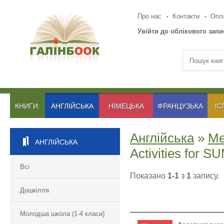
Про нас
Контакти
Опла
Увійти до облікового запи
КНИГИ:
АНГЛІЙСЬКА
НІМЕЦЬКА
ФРАНЦУЗЬКА
ІС
Англійська
»
Ме
АНГЛІЙСЬКА
Activities fo
Всі
Показано
1-1
з
1
запису.
Дошкілля
Молодша школа (1-4 класи)