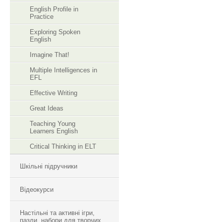
English Profile in
Practice
Exploring Spoken
English
Imagine That!
Multiple Intelligences in
EFL
Effective Writing
Great Ideas
Teaching Young
Learners English
Critical Thinking in ELT
Шкільні підручники
Відеокурси
Настільні та активні ігри,
пазли, набори для творчих