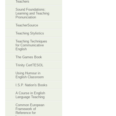
Teachers
Sound Foundations:
Learning and Teaching
Pronunciation
TeacherSource
Teaching Stylistics
Teaching Techniques
for Communicative
English
The Games Book
Trinity CertTESOL
Using Humour in
English Classroom
I.S.P. Nation's Books
A Course in English
Language Teaching
Common European
Framework of
Reference for