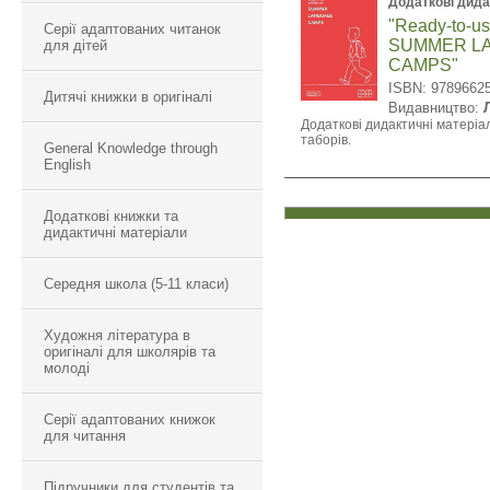
Додаткові дида
"Ready-to-use
Серії адаптованих читанок
SUMMER L
для дітей
CAMPS"
ISBN: 9789662
Дитячі книжки в оригіналі
Видавництво:
Додаткові дидактичні матеріа
таборів.
General Knowledge through
English
Додаткові книжки та
дидактичні матеріали
Середня школа (5-11 класи)
Художня література в
оригіналі для школярів та
молоді
Серії адаптованих книжок
для читання
Підручники для студентів та